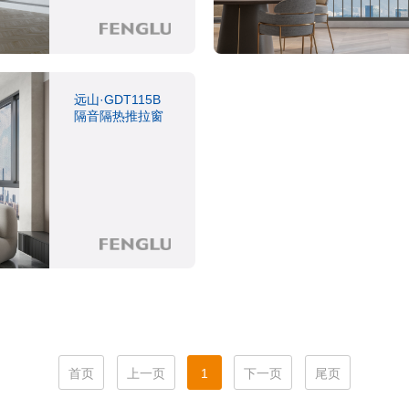
远山·GDT115B
隔音隔热推拉窗
首页
上一页
1
下一页
尾页