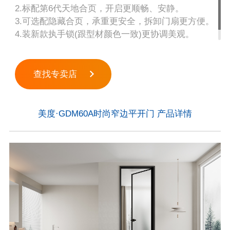
2.标配第6代天地合页，开启更顺畅、安静。
3.可选配隐藏合页，承重更安全，拆卸门扇更方便。
4.装新款执手锁(跟型材颜色一致)更协调美观。
5.玻璃标配8MM灰玻双面油砂钢化玻璃。
查找专卖店
美度·GDM60A时尚窄边平开门 产品详情