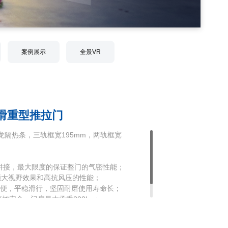
案例展示
全景VR
顺滑重型推拉门
66尼龙隔热条，三轨框宽195mm，两轨框宽
度拼接，最大限度的保证整门的气密性能；
兼顾大视野效果和高抗风压的性能；
拉轻便，平稳滑行，坚固耐磨使用寿命长；
加安全，门扇最大承重200kg；
钢化中空玻璃，选配电动百叶，提高室内的舒适性。