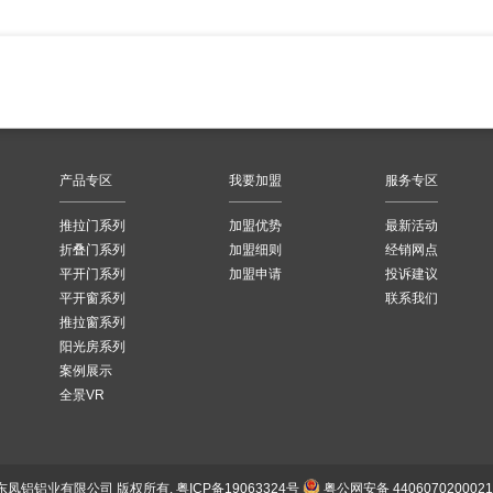
产品专区
我要加盟
服务专区
推拉门系列
加盟优势
最新活动
折叠门系列
加盟细则
经销网点
平开门系列
加盟申请
投诉建议
平开窗系列
联系我们
推拉窗系列
阳光房系列
案例展示
全景VR
026 广东凤铝铝业有限公司
版权所有.
粤ICP备19063324号
粤公网安备 440607020002