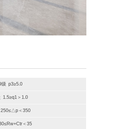
9级 p3≥5.0
 1.5≥q1＞1.0
 250≤△p＜350
30≤Rw+Ctr＜35