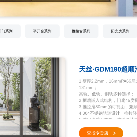
开门系列
平开窗系列
推拉窗系列
阳光房系列
天丝·GDM190超
1.壁厚2.2mm，16mmPA
131mm；
高轨、低轨、铜轨多种选择；
2.框扇嵌入式结构，门扇45
3.推拉扇80mm的可视面，
4.304不锈钢轨道设计，推
5.选用优质双钩锁，防撬设计更
6.标配6mm+21A+6mm
查找专卖店