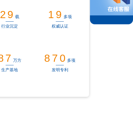
30
20
载
多项
行业沉淀
权威认证
90
900
万方
多项
生产基地
发明专利