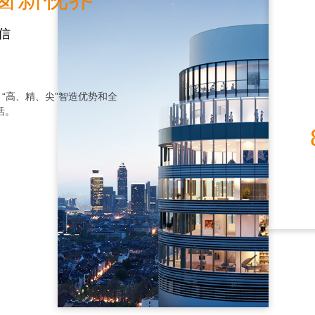
信
化，“高、精、尖”智造优势和全
活。